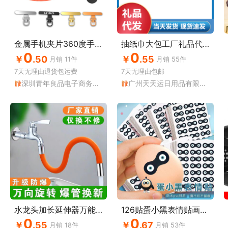
金属手机夹片360度手机垫片手机挂绳片 不锈钢手机连接片旋转金屬
抽纸巾大包工厂礼品代发卫生纸餐巾纸加厚加大面巾纸1包实惠装
0
0
￥
.50
￥
.55
月销
11
件
月销
55
件
7天无理由
退货包运费
7天无理由
包邮
深圳青年良品电子商务有限公司
广州天天运日用品有限公司
水龙头加长延伸器万能通用防溅神器喷头嘴硅胶管过滤水龙头延长嘴
126贴蛋小黑表情贴画蛋仔圆宇宙成员蛋小黑创意diy手账装饰贴
0
0
￥
.55
￥
.67
月销
18
件
月销
53
件