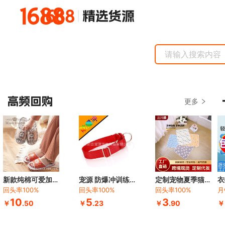
更多
新款纯棉可爱加厚三层软布底防噪音室内男女情侣简约家居地板拖鞋
宠源 防爆冲训练项圈 宠物狗项圈中大型犬训练狗颈圈 尼龙脖圈
定制宠物夏季猫咪睡垫降温乳胶垫狗狗垫子狗窝冰丝凉感垫冰垫猫窝
回头率
100
%
回头率
100
%
回头率
100
%
月
10
5
3
￥
.50
￥
.23
￥
.90
￥