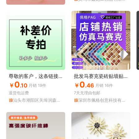
尊敬的客户，这条链接是补差价，独立包装专属链接哦
批发马赛克瓷砖贴墙贴背景墙墙壁纸客厅厨房防水地贴墙纸自粘
0
0
￥
.10
￥
.46
月销
19
件
月销
16
件
退货包运费
7天无理由
包邮
汕头市潮阳区关埠润森织造内衣厂
深圳市佩格创意科技有限公司