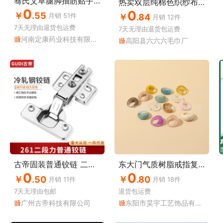
骞氏艾草腿脚抽筋贴手脚麻木关节疼艾叶热敷贴发热艾灸腰腿贴正品
热卖双层纯棉色织纱布彩格方巾 童巾婴儿口水巾学校幼儿园手帕
0
0
￥
.55
月销
51
件
￥
.84
月销
12
件
7天无理由
退货包运费
7天无理由
退货包运费
河南定康药业科技有限公司
高阳县六六六毛巾厂
古帝固装普通铰链 二段力铰链 橱柜衣柜铁合页家具配件 厂家直销
东大门气质树脂戒指复古森系冷淡风ins网红戒指
0
0
￥
.50
￥
.80
月销
11
件
月销
18
件
7天无理由
包邮
退货包运费
广州古帝科技有限公司
东阳市昊宇工艺饰品有限公司