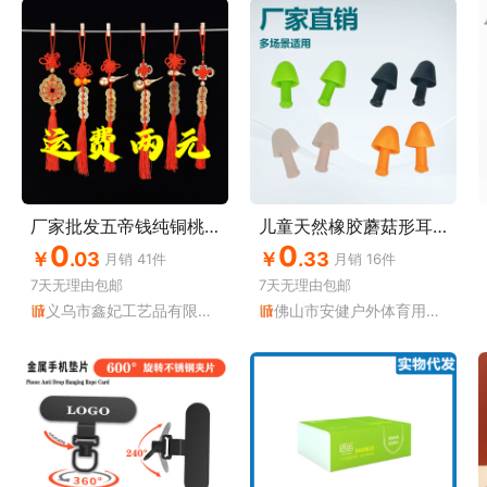
厂家批发五帝钱纯铜桃木葫芦挂件中国结铜钱挂件汽车吊坠旅游用品
儿童天然橡胶蘑菇形耳塞游泳耳塞工业降噪音多用途耳塞柔软舒适
0
0
￥
.03
￥
.33
月销
41
件
月销
16
件
7天无理由
包邮
7天无理由
包邮
义乌市鑫妃工艺品有限公司
佛山市安健户外体育用品有限公司