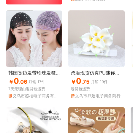
韩国宽边发带珍珠发箍遮白发头饰帽子压碎发头套时尚蕾丝网红发带
跨境现货仿真PU迷你手感保湿马蹄莲人造花家居装饰婚庆拍摄道具
0
0
￥
.06
￥
.75
月销
17
件
月销
19
件
7天无理由
退货包运费
退货包运费
义乌市鉴枢电子商务有限公司
义乌市鼎廷电子商务商行