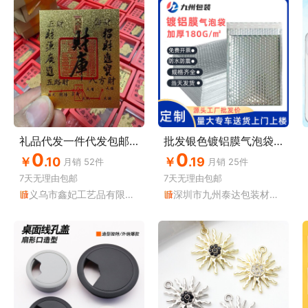
礼品代发一件代发包邮香包抽纸电商淘客小礼品代发专用快递礼品单
批发银色镀铝膜气泡袋泡沫快递袋加厚防震服装包装袋泡泡袋自黏袋
0
0
￥
.10
￥
.19
月销
52
件
月销
25
件
7天无理由
包邮
7天无理由
包邮
义乌市鑫妃工艺品有限公司
深圳市九州泰达包装材料有限公司