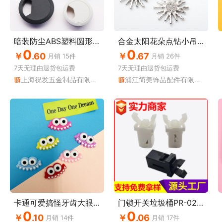
暗装防尘ABS塑料圆形线盒电脑办公桌面50.53.60 穿线孔盒盖
合金太阳花朵点钻小吊坠挂件配件 时尚创意DIY饰品吊坠配件
0
0
￥
.60
￥
.67
月销
15
件
月销
26
件
7天无理由
退货包运费
7天无理由
退货包运费
上海祝发五金制品有限公司
浦江简美饰品配件有限公司
卡通可爱搞怪牙齿大眼睛PVC软胶贴片配件 洞洞鞋鞋花手机壳冰箱贴
门锁开关垃圾桶PR-02微型旋钮眼镜玩具盒门扣按钮源头厂家
0
0
￥
.10
￥
.06
月销
14
件
月销
17
件