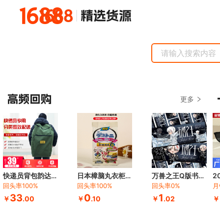
更多
快递员背包韵达申通圆通双肩包大号文件帆布袋中转袋大布袋子
日本樟脑丸衣柜防霉防虫防潮除味驱虫香薰室内防蟑螂衣服防蛀除湿
万兽之王Q版书签】薛之谦演唱会四巡谦友应援伸手互黑精美无料diy
回头率
100
%
回头率
100
%
回头率
0
%
月
33
0
1
￥
.00
￥
.10
￥
.02
￥