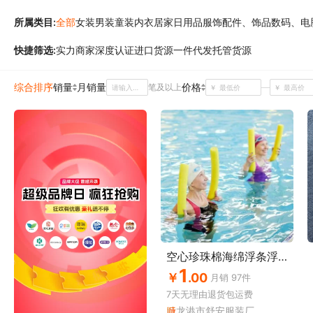
所属类目:
全部
女装
男装
童装
内衣
居家日用品
服饰配件、饰品
数码、电
快捷筛选:
餐饮生鲜
实力商家
五金、工具
深度认证
进口货源
电工电气
一件代发
纺织、皮革
托管货源
汽车用品
灯饰照明
通信产品
交通运输
环保
印刷
能源
医药、保养
二手设备转让
日
综合排序
销量
月销量
价格
笔及以上
￥
￥
空心珍珠棉海绵浮条浮力棒 成人儿童学游泳幼儿园海绵棒游戏棒
1
￥
.00
月销
97
件
7天无理由
退货包运费
龙港市舒安服装厂