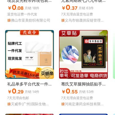
现货反光鞋带跨境包装瓶塑胶瓶子夜光鞋带塑胶袋包装袋 鞋带包装
元素周期表七八九年级数学物理化学公式初中知识点卡片方程式速记
0
0
￥
.08
￥
.37
月销
18
件
月销
63
件
退货包运费
一件代发
7天无理由
退货包运费
佛山市亚美纺织有限公司
义乌市锦晟供应链管理有限公司
礼品单多平台代发一件代发包邮纸巾小礼品代发专用快递1.5元全包
骞氏艾草腿脚抽筋贴手脚麻木关节疼艾叶热敷贴发热艾灸腰腿贴正品
0
0
￥
.29
￥
.55
月销
14
件
月销
53
件
7天无理由
包邮
7天无理由
退货包运费
灭威帝(广州)国际生物科技有限公司
河南定康药业科技有限公司