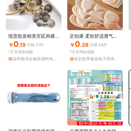
现货批发精美宫廷风镂空金属纽扣 女式西装大衣扣毛衣扣装饰配件
足怡康 柔软舒适透气鞋垫足弓按摩运动减震防臭军训久站不累
0
0
￥
.19
￥
.38
月销
21
件
月销
54
件
7天无理由
包邮
7天无理由
包邮
温州瑜泽合服装辅料有限公司
保定链享臻选电子商务有限公司